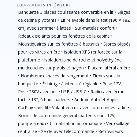
:
EQUIPEMENTS INTÉRIEURS
Banquette 3 places coulissante convertible en lit • Sièges
de cabine pivotants • Lit relevable dans le toit (190 × 182
cm) avec sommier à lattes • Sur-matelas confort •
Rideaux isolants pour les fenêtres de la cabine •
Moustiquaires sur les fenêtres à battants • Stores plissés
pour les vitres arrière • Isolation XPS renforcée sur la
plateforme • Isolation laine de roche et polyéthylène
multicouches sur parois et hayon • Placard latéral arrière
• Nombreux espaces de rangement • Tiroirs sous la
banquette • Éclairage à intensité réglable • Prise 12V,
Prise 230V avec prise USB / USB-C • Radio avec écran
tactile 13″, 6 haut-parleurs • Android Auto et Apple
CarPlay sans fil • Volant en cuir avec commandes radio •
Boîtier de commande général (batterie, eau, 12V,
pompe à eau) • Climatisation automatique • Verrouillage
centralisé • 2e clé avec télécommande • Rétroviseurs